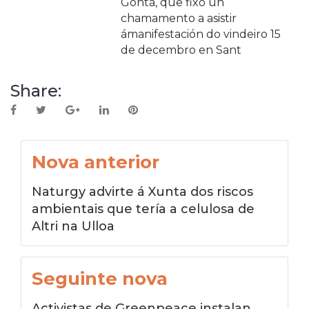
Gontá, que fixo un
chamamento a asistir
ámanifestación do vindeiro 15
de decembro en Sant
Share:
Facebook
Twitter
Google+
LinkedIn
Pinterest
Navegación
Nova anterior
de
Naturgy advirte á Xunta dos riscos
entradas
ambientais que tería a celulosa de
Altri na Ulloa
Seguinte nova
Activistas de Greenpeace instalan