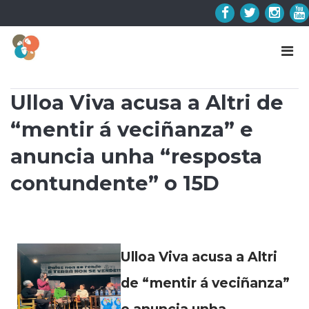
Skip
to
Facebook
Twitter
Insta
Y
content
Ulloa Viva acusa a Altri de
“mentir á veciñanza” e
anuncia unha “resposta
contundente” o 15D
Ulloa Viva acusa a Altri
de “mentir á veciñanza”