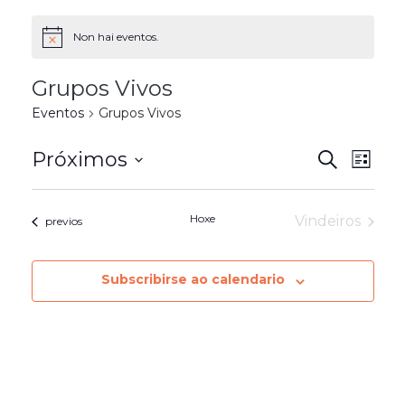
Non hai eventos.
Notice
Grupos Vivos
Eventos
Grupos Vivos
Even
Próximos
Evento
Search
Lista
View
Seleccionar
Search
Navi
data
Hoxe
Event
Vindeiros
Eventos
previos
and
Views
Subscribirse ao calendario
Naviga