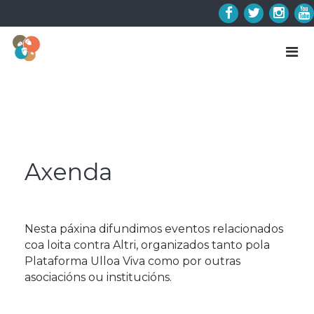
Skip
to
Facebook
Twitter
Insta
Y
content
Axenda
Nesta páxina difundimos eventos relacionados
coa loita contra Altri, organizados tanto pola
Plataforma Ulloa Viva como por outras
asociacións ou institucións.