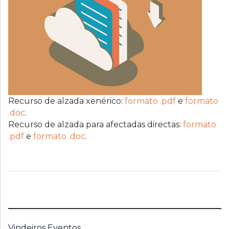
Recurso de alzada xenérico:
formato .pdf
e
formato
.doc
.
Recurso de alzada para afectadas directas:
formato
.pdf
e
formato .doc
.
Vindeiros Eventos