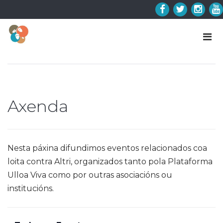
Skip
to
Facebook
Twitter
Insta
Y
content
Axenda
Nesta páxina difundimos eventos relacionados coa
loita contra Altri, organizados tanto pola Plataforma
Ulloa Viva como por outras asociacións ou
institucións.