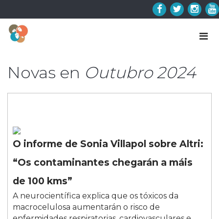
Skip
to
Facebook
Twitter
Insta
Y
content
Novas en
Outubro 2024
O informe de Sonia Villapol sobre Altri:
“Os contaminantes chegarán a máis
de 100 kms”
A neurocientífica explica que os tóxicos da
macrocelulosa aumentarán o risco de
enfermidades respiratorias, cardiovasculares e