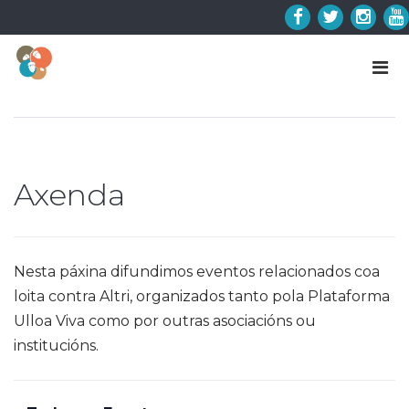
Skip
to
Facebook
Twitter
Insta
Y
content
Axenda
Nesta páxina difundimos eventos relacionados coa
loita contra Altri, organizados tanto pola Plataforma
Ulloa Viva como por outras asociacións ou
institucións.