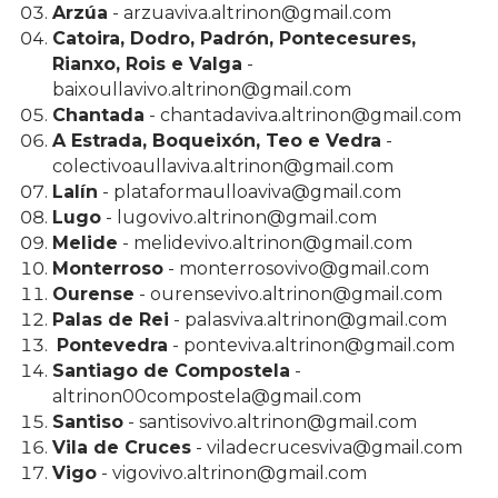
Arzúa
- arzuaviva.altrinon@gmail.com
Catoira, Dodro, Padrón, Pontecesures,
Rianxo, Rois e Valga
-
baixoullavivo.altrinon@gmail.com
Chantada
- chantadaviva.altrinon@gmail.com
A Estrada, Boqueixón, Teo e Vedra
-
colectivoaullaviva.altrinon@gmail.com
Lalín
- plataformaulloaviva@gmail.com
Lugo
- lugovivo.altrinon@gmail.com
Melide
- melidevivo.altrinon@gmail.com
Monterroso
- monterrosovivo@gmail.com
Ourense
- ourensevivo.altrinon@gmail.com
Palas de Rei
- palasviva.altrinon@gmail.com
Pontevedra
- ponteviva.altrinon@gmail.com
Santiago de Compostela
-
altrinon00compostela@gmail.com
Santiso
- santisovivo.altrinon@gmail.com
Vila de Cruces
- viladecrucesviva@gmail.com
Vigo
- vigovivo.altrinon@gmail.com