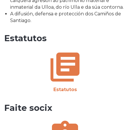
calquera agresión ao patrimonio material e
inmaterial da Ulloa, do río Ulla e da súa contorna.
A difusión, defensa e protección dos Camiños de
Santiago.
Estatutos
library_books
Estatutos
Faite socix