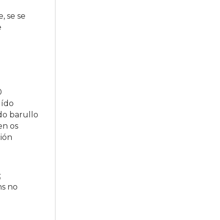
, se se
e
0
uído
do barullo
en os
ción
;
ns no