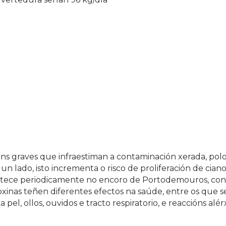
óns graves que infraestiman a contaminación xerada, pol
r un lado, isto incrementa o risco de proliferación de cian
ntece periodicamente no encoro de Portodemouros, con 
oxinas teñen diferentes efectos na saúde, entre os que s
pel, ollos, ouvidos e tracto respiratorio, e reaccións alérx