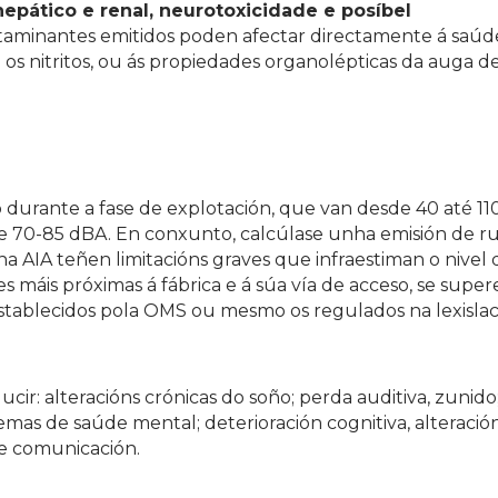
epático e renal, neurotoxicidade e posíbel
taminantes emitidos poden afectar directamente á saúde
 nitritos, ou ás propiedades organolépticas da auga d
 durante a fase de explotación, que van desde 40 até 11
tre 70-85 dBA. En conxunto, calcúlase unha emisión de r
a AIA teñen limitacións graves que infraestiman o nivel 
es máis próximas á fábrica e á súa vía de acceso, se super
establecidos pola OMS ou mesmo os regulados na lexisla
cir: alteracións crónicas do soño; perda auditiva, zunido
mas de saúde mental; deterioración cognitiva, alteració
 e comunicación.