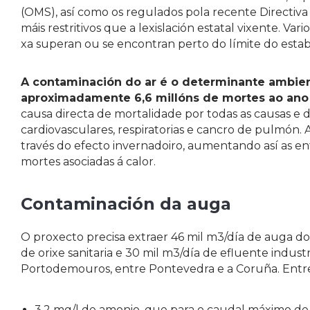
(OMS), así como os regulados pola recente Directiv
máis restritivos que a lexislación estatal vixente. Va
xa superan ou se encontran perto do límite do esta
A contaminación do ar é o determinante ambien
aproximadamente 6,6 millóns de mortes ao ano
causa directa de mortalidade por todas as causas e 
cardiovasculares, respiratorias e cancro de pulmón. 
través do efecto invernadoiro, aumentando así as en
mortes asociadas á calor.
Contaminación da auga
O proxecto precisa extraer 46 mil m3/día de auga do
de orixe sanitaria e 30 mil m3/día de efluente indust
Portodemouros, entre Pontevedra e a Coruña. Entre 
3,2 mg/l de amonio, que para o caudal máximo de 