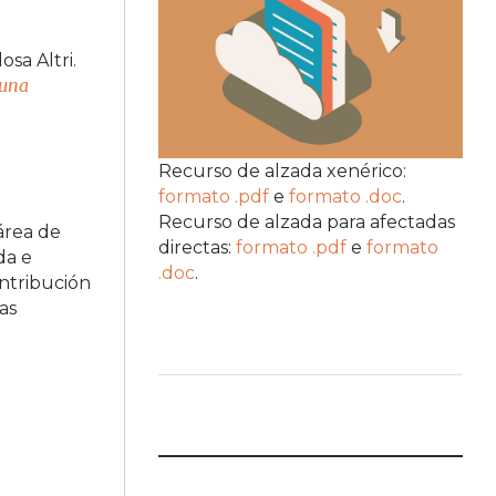
sa Altri.
 una
Recurso de alzada xenérico:
formato .pdf
e
formato .doc
.
Recurso de alzada para afectadas
área de
directas:
formato .pdf
e
formato
da e
.doc
.
ontribución
as