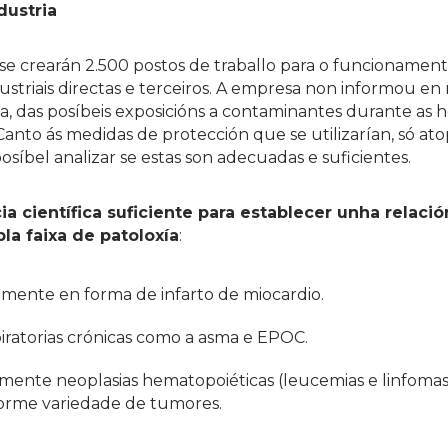
dustria
e se crearán 2.500 postos de traballo para o funcionamen
ndustriais directas e terceiros. A empresa non informou e
a, das posíbeis exposicións a contaminantes durante as h
. Canto ás medidas de protección que se utilizarían, só a
osíbel analizar se estas son adecuadas e suficientes.
ia científica suficiente para establecer unha relació
la faixa de patoloxía
:
lmente en forma de infarto de miocardio.
atorias crónicas como a asma e EPOC.
nte neoplasias hematopoiéticas (leucemias e linfomas
orme variedade de tumores.