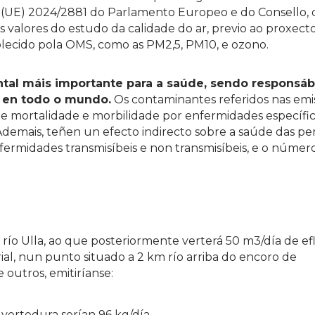
a (UE) 2024/2881 do Parlamento Europeo e do Consello,
rios valores do estudo da calidade do ar, previo ao proxec
blecido pola OMS, como as PM2,5, PM10, e ozono.
tal máis importante para a saúde, sendo responsáb
 en todo o mundo.
Os contaminantes referidos nas emi
de mortalidade e morbilidade por enfermidades específic
Ademais, teñen un efecto indirecto sobre a saúde das pe
fermidades transmisíbeis e non transmisíbeis, e o númer
 río Ulla, ao que posteriormente verterá 50 m3/día de e
rial, nun punto situado a 2 km río arriba do encoro de
outros, emitiríanse:
vertedura serían 96 kg/día