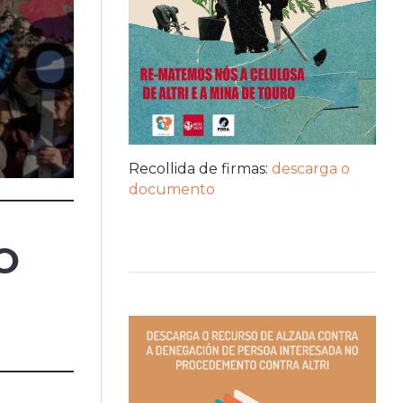
Recollida de firmas:
descarga o
documento
O