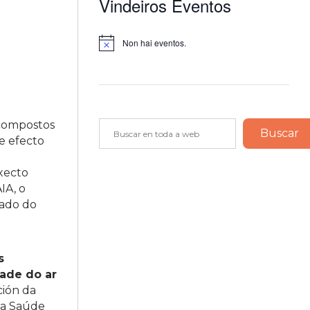
Vindeiros Eventos
Non hai eventos.
Notice
 compostos
Buscar
Buscar
e efecto
oxecto
IA, o
vado do
s
dade do ar
ción da
da Saúde