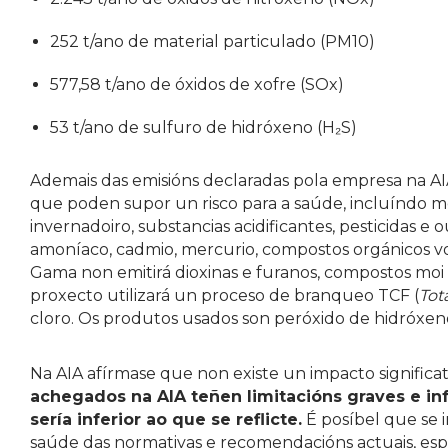
252 t/ano de material particulado (PM10)
577,58 t/ano de óxidos de xofre (SOx)
53 t/ano de sulfuro de hidróxeno (H₂S)
Ademais das emisións declaradas pola empresa na AI
que poden supor un risco para a saúde, incluíndo me
invernadoiro, substancias acidificantes, pesticidas e
amoníaco, cadmio, mercurio, compostos orgánicos vol
Gama non emitirá dioxinas e furanos, compostos moi
proxecto utilizará un proceso de branqueo TCF (
Tot
cloro. Os produtos usados son peróxido de hidróxen
Na AIA afírmase que non existe un impacto significat
achegados na AIA teñen limitacións graves e in
sería inferior ao que se reflicte.
É posíbel que se 
saúde das normativas e recomendacións actuais, es