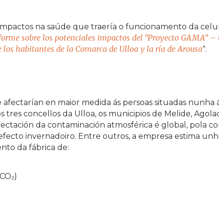
impactos na saúde que traería o funcionamento da celulo
forme sobre los potenciales impactos del “Proyecto GAMA” –
de los habitantes de la Comarca de Ulloa y la ría de Arousa
“.
 afectarían en maior medida ás persoas situadas nunha 
s tres concellos da Ulloa, os municipios de Melide, Agola
fectación da contaminación atmosférica é global, pola c
 efecto invernadoiro. Entre outros, a empresa estima unh
to da fábrica de:
(CO₂)