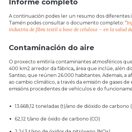
Informe completo
A continuación podes ler un resumo dos diferentes 
In
Tamén podes consultar o documento completo: “
industria de fibra textil a base de celulosa – en la salud 
Contaminación do aire
O proxecto emitiría contaminantes atmosféricos que
400 km2 arredor da fábrica
,
área que inclúe, alén do
Santiso, que reúnen 26.000 habitantes. Ademais, a a
ao cambio climático, a través da emisión de gases de
emisións procedentes de vehículos e do funcionamen
13.668,12 toneladas (t)/ano de dióxido de carbono 
62,12 t/ano de óxido de carbono (CO)
2.243 t/ano de óxidos de nitróxeno (NOx)