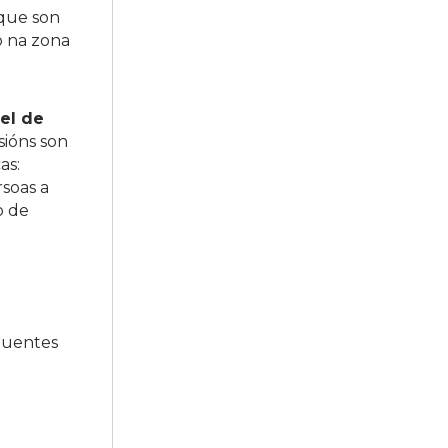
 que son
to na zona
el de
sións son
as:
rsoas a
o de
fluentes