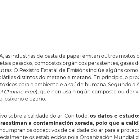
A, as industrias de pasta de papel emiten outros moitos
tais pesados, compostos orgánicos persistentes, gases d
 outras. O Rexistro Estatal de Emisións inclúe algúns como
átiles distintos do metano e metano. En principio, o pr
 tóxicos para o ambiente e a saúde humana. Segundo a A
al Chorine Free
), que non usa ningún composto ou deri
o, osíxeno e ozono.
ivo sobre a calidade do ar. Con todo,
os datos e estudo
fraestiman a contaminación xerada, polo que a cali
incumpran os obxectivos de calidade do ar para a protec
pecialmente os establecidos pola Organización Mundial 