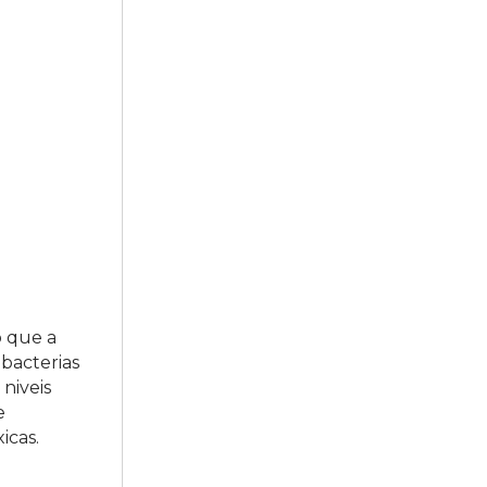
o que a
obacterias
niveis
e
icas.