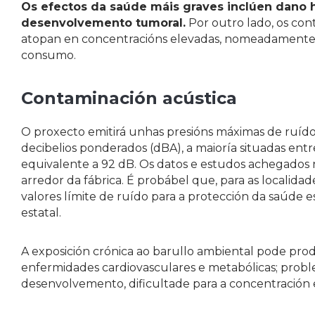
Os efectos da saúde máis graves inclúen dano h
desenvolvemento tumoral.
Por outro lado, os con
atopan en concentracións elevadas, nomeadamente os
consumo.
Contaminación acústica
O proxecto emitirá unhas presións máximas de ruído
decibelios ponderados (dBA), a maioría situadas en
equivalente a 92 dB. Os datos e estudos achegados n
arredor da fábrica. É probábel que, para as localidad
valores límite de ruído para a protección da saúde 
estatal.
A exposición crónica ao barullo ambiental pode produ
enfermidades cardiovasculares e metabólicas; proble
desenvolvemento, dificultade para a concentración