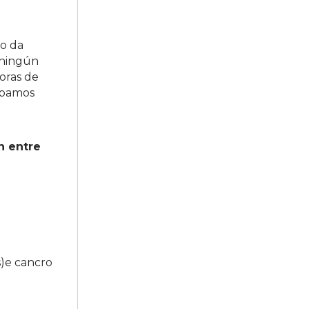
to da
n ningún
oras de
topamos
n entre
)e cancro