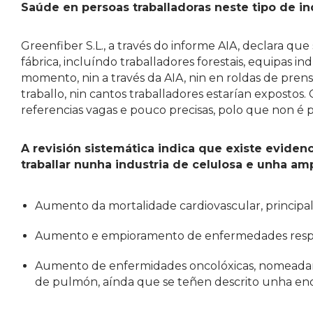
Saúde en persoas traballadoras neste tipo de in
Greenfiber S.L., a través do informe AIA, declara qu
fábrica, incluíndo traballadores forestais, equipas i
momento, nin a través da AIA, nin en roldas de prens
traballo, nin cantos traballadores estarían expostos
referencias vagas e pouco precisas, polo que non é p
A revisión sistemática indica que existe evidenc
traballar nunha industria de celulosa e unha amp
Aumento da mortalidade cardiovascular, principa
Aumento e empioramento de enfermedades respir
Aumento de enfermidades oncolóxicas, nomeadame
de pulmón, aínda que se teñen descrito unha en