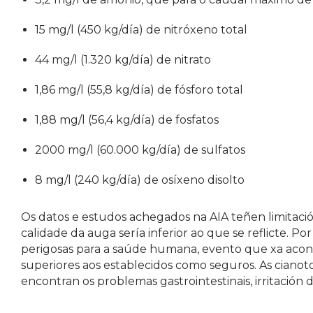
15 mg/l (450 kg/día) de nitróxeno total
44 mg/l (1.320 kg/día) de nitrato
1,86 mg/l (55,8 kg/día) de fósforo total
1,88 mg/l (56,4 kg/día) de fosfatos
2000 mg/l (60.000 kg/día) de sulfatos
8 mg/l (240 kg/día) de osíxeno disolto
Os datos e estudos achegados na AIA teñen limitaci
calidade da auga sería inferior ao que se reflicte. Po
perigosas para a saúde humana, evento que xa aco
superiores aos establecidos como seguros. As cianot
encontran os problemas gastrointestinais, irritación da 