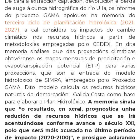
De cara a extracción captación, devolución e perda
de auga á cunca hidrográfica do río Ulla, os informe
do proxecto GAMA apoiouse na memoria do
terceiro ciclo de planificación hidrolóxica (2021-
2027)
, a cal considera os impactos do cambio
climático nos recursos hídricos a partir de
metodoloxías empregadas polo CEDEX. En dita
memoria sinálase que das proxeccións climáticas
obtivéronse os mapas mensuais de precipitación e
evapotranspiración potencial (ETP) para varias
proxeccións, que son a entrada do modelo
hidrolóxico de SIMPA, empregado polo Proxecto
GAMA. Dito modelo calcula os recursos hídricos
naturais da demarcación Galicia-Costa como base
para elaborar o Plan Hidrolóxico.
A memoria sinala
que “o resultado, en xeral, prognostica unha
redución de recursos hídricos que se irá
acentuándose conforme avance o século XXI,
polo que será máis acusada no último período
de impacto (2070-2100)”, e prosigue aclarando