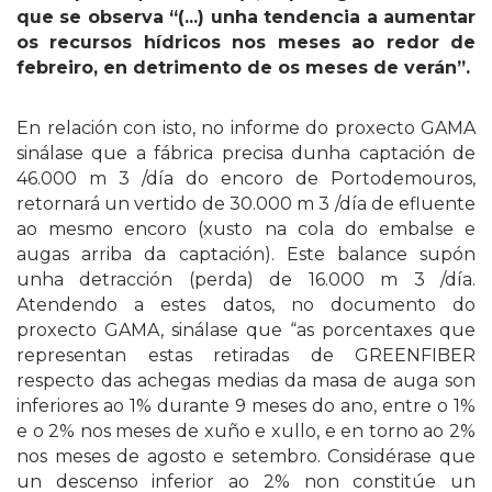
que se observa “(...) unha tendencia a aumentar
os recursos hídricos nos meses ao redor de
febreiro, en detrimento de os meses de verán”.
En relación con isto, no informe do proxecto GAMA
sinálase que a fábrica precisa dunha captación de
46.000 m 3 /día do encoro de Portodemouros,
retornará un vertido de 30.000 m 3 /día de efluente
ao mesmo encoro (xusto na cola do embalse e
augas arriba da captación). Este balance supón
unha detracción (perda) de 16.000 m 3 /día.
Atendendo a estes datos, no documento do
proxecto GAMA, sinálase que “as porcentaxes que
representan estas retiradas de GREENFIBER
respecto das achegas medias da masa de auga son
inferiores ao 1% durante 9 meses do ano, entre o 1%
e o 2% nos meses de xuño e xullo, e en torno ao 2%
nos meses de agosto e setembro. Considérase que
un descenso inferior ao 2% non constitúe un