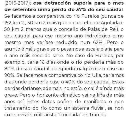
(2016-2017):
esa detracción suporía para o mes
de setembro unha perda do 37% do seu caudal
.
Se facemos a comparativa co río Furelos (cunca de
152 km 2 ; 50 km 2 máis que o concello de Agolada e
50 km 2 menos que o concello de Palas de Rei), o
seu caudal para ese mesmo ano hidrolóxico e no
mesmo mes veríase reducido nun 62%. Pero o
asunto é máis grave se o pasamos a escala diaria para
o ano máis seco da serie. No caso do Furelos, por
exemplo, tería 16 días onde o río perdería máis do
80% do seu caudal, chegando nalgún caso case ao
90%. Se facemos a comparativa co río Ulla, teríamos
días onde perdería case o 40% do seu caudal. Estas
perdas daríanse, ademais, no estío, o cal é aínda máis
grave. Pero o horizonte climático vai na liña de máis
anos así. Estes datos poñen de manifesto o non
tratamento do río como un sistema fluvial, se non
cunha visión utilitarista “troceada” en tramos.