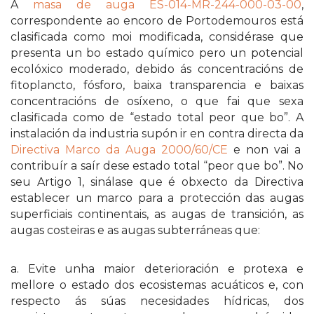
A
masa de auga ES-014-MR-244-000-03-00
,
correspondente ao encoro de Portodemouros está
clasificada como moi modificada, considérase que
presenta un bo estado químico pero un potencial
ecolóxico moderado, debido ás concentracións de
fitoplancto, fósforo, baixa transparencia e baixas
concentracións de osíxeno, o que fai que sexa
clasificada como de “estado total peor que bo”. A
instalación da industria supón ir en contra directa da
Directiva Marco da Auga 2000/60/CE
e non vai a
contribuír a saír dese estado total “peor que bo”. No
seu Artigo 1, sinálase que é obxecto da Directiva
establecer un marco para a protección das augas
superficiais continentais, as augas de transición, as
augas costeiras e as augas subterráneas que:
a. Evite unha maior deterioración e protexa e
mellore o estado dos ecosistemas acuáticos e, con
respecto ás súas necesidades hídricas, dos