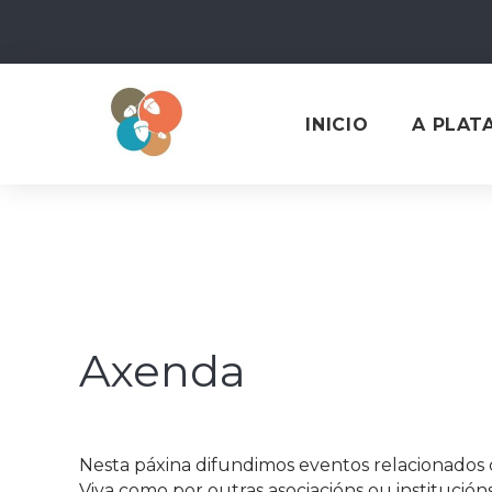
Skip
to
content
INICIO
A PLAT
Axenda
Nesta páxina difundimos eventos relacionados co
Viva como por outras asociacións ou institucións