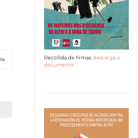
nt
Recollida de firmas:
descarga o
ía
ws
documento
igation