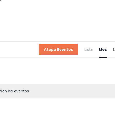
Eve
Atopa Eventos
Lista
Mes
D
Vie
Nav
Non hai eventos.