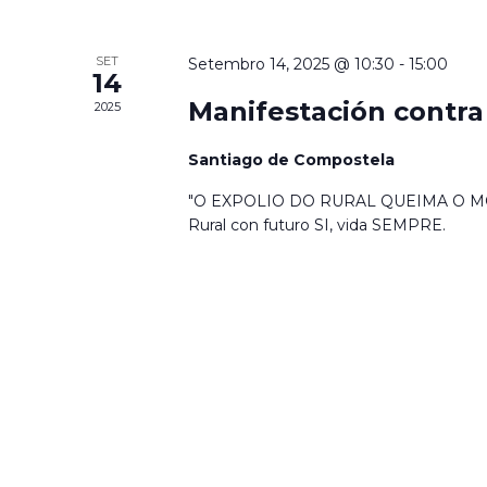
de
Eventos
SET
Setembro 14, 2025 @ 10:30
-
15:00
14
Manifestación contra
2025
Santiago de Compostela
"O EXPOLIO DO RURAL QUEIMA O M
Rural con futuro SI, vida SEMPRE.