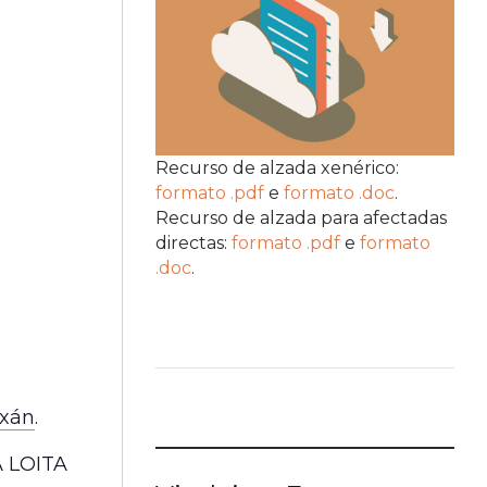
Recurso de alzada xenérico:
formato .pdf
e
formato .doc
.
Recurso de alzada para afectadas
directas:
formato .pdf
e
formato
.doc
.
uxán
.
A LOITA