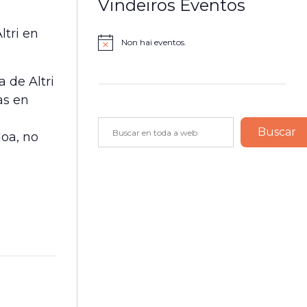
Vindeiros Eventos
ltri en
Non hai eventos.
Notice
 de Altri
as en
Buscar
Buscar
loa, no