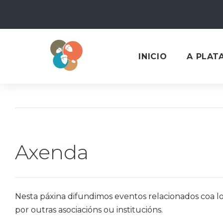
Skip
to
content
INICIO
A PLAT
Axenda
Nesta páxina difundimos eventos relacionados coa loi
por outras asociacións ou institucións.