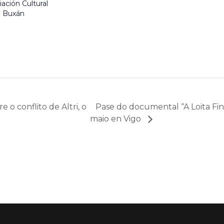
iación Cultural
 Buxán
 o conflito de Altri, o
Pase do documental “A Loita Fina
maio en Vigo