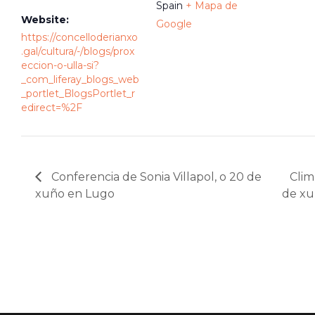
Spain
+ Mapa de
Website:
Google
https://concelloderianxo
.gal/cultura/-/blogs/prox
eccion-o-ulla-si?
_com_liferay_blogs_web
_portlet_BlogsPortlet_r
edirect=%2F
Conferencia de Sonia Villapol, o 20 de
Clim
xuño en Lugo
de xu