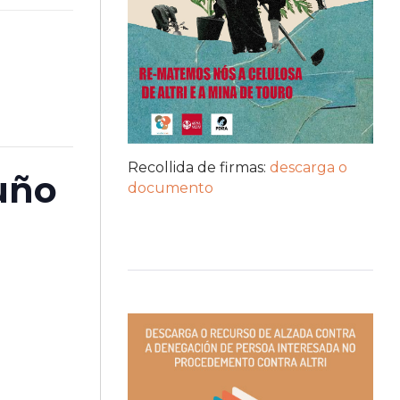
Recollida de firmas:
descarga o
xuño
documento