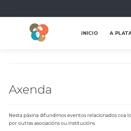
Skip
to
content
INICIO
A PLAT
Axenda
Nesta páxina difundimos eventos relacionados coa loi
por outras asociacións ou institucións.