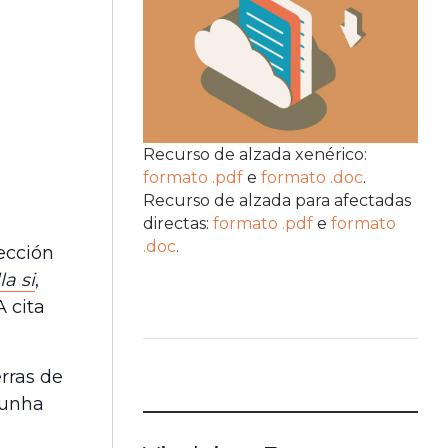
Recurso de alzada xenérico:
formato .pdf
e
formato .doc
.
Recurso de alzada para afectadas
directas:
formato .pdf
e
formato
.doc
.
ección
la si
,
A cita
rras de
 unha