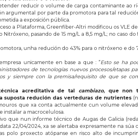
tender reducir o volume de carga contaminante ao río
ión argumental por parte da promotora para tal redució
ometida a exposición pública.
ceso a Plataforma, Greenfiber-Altri modificou os VLE de
do Nitróxeno, pasando de 15 mg/L a 8,5 mg/L; no caso do 
romotora, unha redución do 43% para o nitróxeno e do 
 empresa unicamente en base a que : ”
Esto se ha pod
nistradores de tecnologías nuevos procesos/etapas par
tros y siempre con la premisa/requisito de que se c
técnica acreditativa de tal
cambiazo
, que non 
ha suposta redución das verteduras de nutrientes
(n
demouros que xa conta actualmente cun volume elevad
 instalar a macrocelulosa.
ativo que nun informe técnico de Augas de Galicia (red
 data 22/04/2024, xa se alertaba expresamente na súa c
das polo proxecto atópanse en risco alto de incumpr