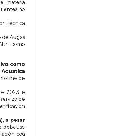
e materia
rientes no
ión técnica
o de Augas
Altri como
tivo como
 Aquatica
 Informe de
 de 2023 e
 servizo de
nificación
), a pesar
e debeuse
lación coa