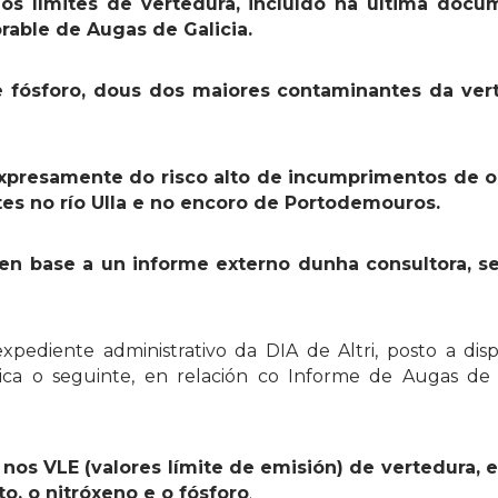
os límites de vertedura, incluído na última docu
able de Augas de Galicia.
e fósforo, dous dos maiores contaminantes da ver
expresamente do risco alto de incumprimentos de o
es no río Ulla e no encoro de Portodemouros.
 en base a un informe externo dunha consultora, se
pediente administrativo da DIA de Altri, posto a disp
ca o seguinte, en relación co Informe de Augas de 
nos VLE (valores límite de emisión) de vertedura, 
, o nitróxeno e o fósforo
.