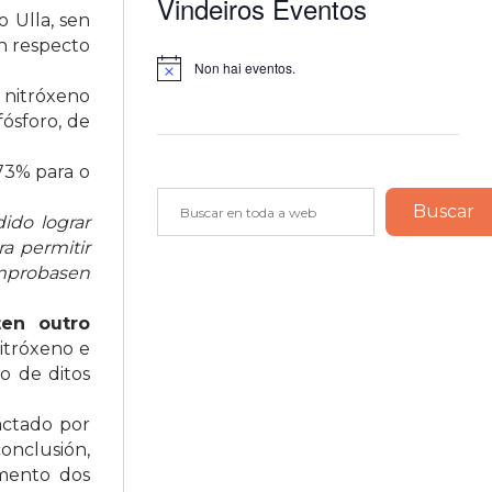
Vindeiros Eventos
 Ulla, sen
n respecto
Non hai eventos.
Notice
 nitróxeno
fósforo, de
73% para o
Buscar
Buscar
ido lograr
a permitir
omprobasen
ten outro
itróxeno e
o de ditos
actado por
onclusión,
imento dos