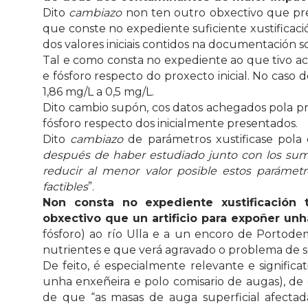
Dito
cambiazo
non ten outro obxectivo que pre
que conste no expediente suficiente xustificac
dos valores iniciais contidos na documentación s
Tal e como consta no expediente ao que tivo ac
e fósforo respecto do proxecto inicial. No caso 
1,86 mg/L a 0,5 mg/L.
Dito cambio supón, cos datos achegados pola p
fósforo respecto dos inicialmente presentados.
Dito
cambiazo
de parámetros xustificase pola
después de haber estudiado junto con los sumi
reducir al menor valor posible estos paráme
factibles
”.
Non consta no expediente xustificación 
obxectivo que un artificio para expoñer un
fósforo) ao río Ulla e a un encoro de Porto
nutrientes e que verá agravado o problema de se
De feito, é especialmente relevante e signific
unha enxeñeira e polo comisario de augas), de
de que “as masas de auga superficial afecta