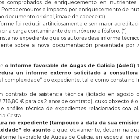
tos comprobados de enriquecemento en nutrientes 
e Portodemouros e impacto por enriquecemento de nut
 no documento orixinal, imaxe de cabeceira).
informe foi reducir artificiosamente e sen maior acreditac
cir a carga contaminante de nitróxeno e fósforo. (*)
sta no expediente que os autores dese informe técnic
ormente sobre a nova documentación presentada por 
ue
o Informe favorable de Augas de Galicia (AdeG) 
ura un informe externo solicitado á consultora
cial complexidade” do expediente, tal e como consta no
n contrato de asistencia técnica (licitado en agosto
718,80 € para os 2 anos de contrato), cuxo obxecto é o
e análise técnica de expedientes relacionados coa pla
ia-Costa.
gura no expediente (tampouco a data da súa emisión
exidade” do asunto
o que, obviamente, determina qu
forme favorable de Augas de Galicia, en especial en re