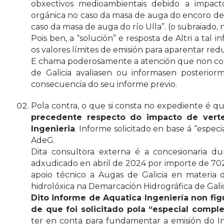
obxectivos medioambientais debido a impac
orgánica no caso da masa de auga do encoro d
caso da masa de auga do río Ulla”. (o subraiado,
Pois ben, a “solución” e resposta de Altri a tal 
os valores límites de emisión para aparentar redu
E chama poderosamente a atención que non con
de Galicia avaliasen ou informasen posteri
consecuencia do seu informe previo.
Pola contra, o que si consta no expediente é q
precedente respecto do impacto de verted
Ingenieria
. Informe solicitado en base á “espe
AdeG.
Dita consultora externa é a concesionaria du
adxudicado en abril de 2024 por importe de 702.
apoio técnico a Augas de Galicia en materia d
hidrolóxica na Demarcación Hidrográfica de Galic
Dito informe de Aquatica Ingeniería non fi
de que foi solicitado pola “especial compl
ter en conta para fundamentar a emisión do In