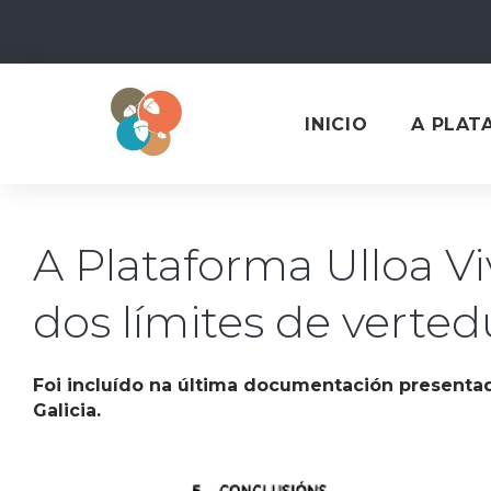
Skip
to
content
INICIO
A PLAT
A Plataforma Ulloa V
dos límites de verted
Foi incluído na última documentación presenta
Galicia.