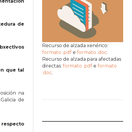
mentación
tedura de
Recurso de alzada xenérico:
bxectivos
formato .pdf
e
formato .doc
.
Recurso de alzada para afectadas
directas:
formato .pdf
e
formato
n que tal
.doc
.
osición na
Galicia de
e respecto