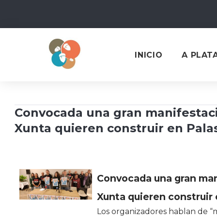
Skip
to
content
INICIO
A PLAT
Convocada una gran manifestació
Xunta quieren construir en Pala
Convocada una gran manif
Xunta quieren construir 
Los organizadores hablan de “m