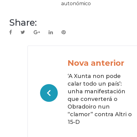
autonómico
Share:
Facebook
Twitter
Google+
LinkedIn
Pinterest
Navegación
de
Nova anterior
entradas
‘A Xunta non pode
calar todo un país’:
unha manifestación
que converterá o
Obradoiro nun
“clamor” contra Altri o
15-D