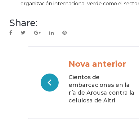
organización internacional verde como el secto
Share:
Facebook
Twitter
Google+
LinkedIn
Pinterest
Navegación
de
Nova anterior
entradas
Cientos de
embarcaciones en la
ría de Arousa contra la
celulosa de Altri