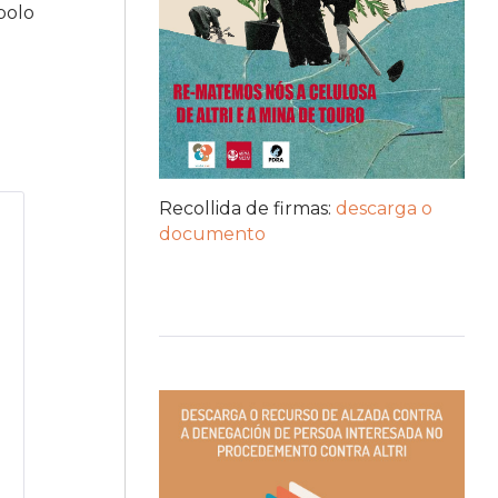
polo
Recollida de firmas:
descarga o
documento