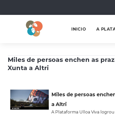
Skip
to
content
INICIO
A PLAT
Miles de persoas enchen as praza
Xunta a Altri
Miles de persoas enchen 
a Altri
A Plataforma Ulloa Viva logrou