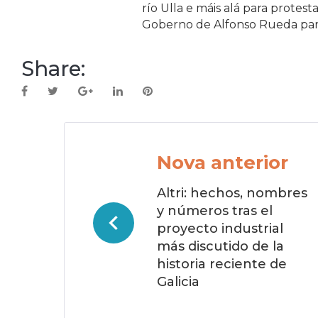
río Ulla e máis alá para prote
Goberno de Alfonso Rueda para
Share:
Facebook
Twitter
Google+
LinkedIn
Pinterest
Navegación
de
Nova anterior
entradas
Altri: hechos, nombres
y números tras el
proyecto industrial
más discutido de la
historia reciente de
Galicia