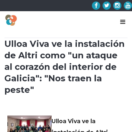
Skip
to
Facebook
Twitter
Insta
Y
content
Ulloa Viva ve la instalación
de Altri como "un ataque
al corazón del interior de
Galicia": "Nos traen la
peste"
Ulloa Viva ve la