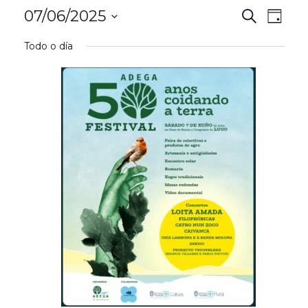
Even
07/06/2025
Evento
Search
Día
View
Seleccionar
Search
Todo o día
Navi
data
and
Views
Naviga