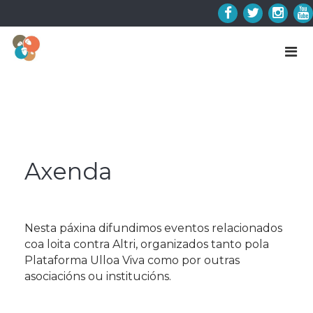
Skip
to
Facebook
Twitter
Insta
Y
content
Axenda
Nesta páxina difundimos eventos relacionados
coa loita contra Altri, organizados tanto pola
Plataforma Ulloa Viva como por outras
asociacións ou institucións.