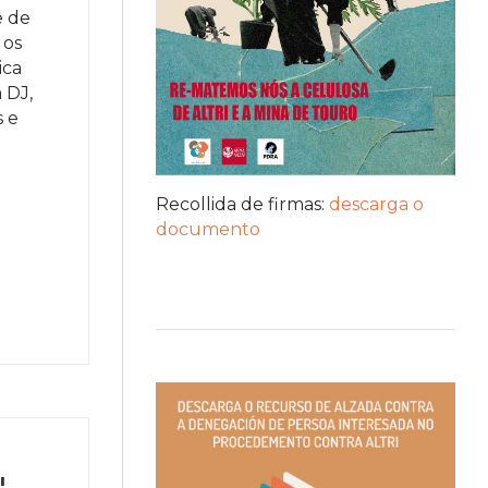
e de
 os
ica
 DJ,
s e
Recollida de firmas:
descarga o
documento