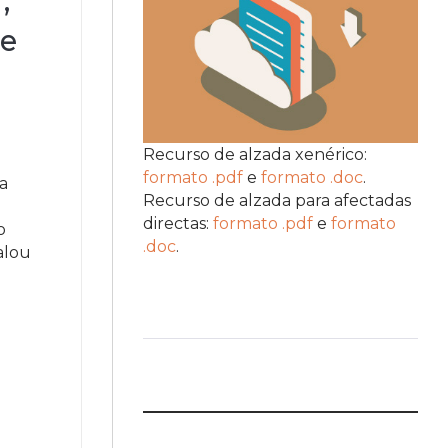
,
de
Recurso de alzada xenérico:
formato .pdf
e
formato .doc
.
xa
Recurso de alzada para afectadas
directas:
formato .pdf
e
formato
o
.doc
.
alou