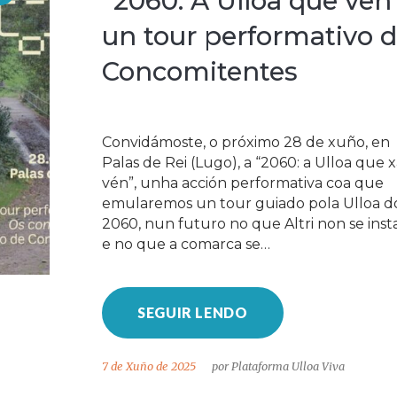
"2060: A Ulloa que ven"
un tour performativo 
Concomitentes
Convidámoste, o próximo 28 de xuño, en
Palas de Rei (Lugo), a “2060: a Ulloa que 
vén”, unha acción performativa coa que
emularemos un tour guiado pola Ulloa d
2060, nun futuro no que Altri non se inst
e no que a comarca se…
SEGUIR LENDO
7 de Xuño de 2025
por
Plataforma Ulloa Viva