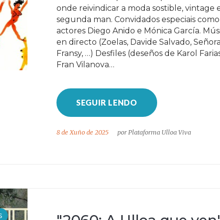
onde reivindicar a moda sostible, vintage 
segunda man. Convidados especiais como
actores Diego Anido e Mónica García. Mús
en directo (Zoelas, Davide Salvado, Señora
Fransy, …) Desfiles (deseños de Karol Faria
Fran Vilanova…
SEGUIR LENDO
8 de Xuño de 2025
por
Plataforma Ulloa Viva
s