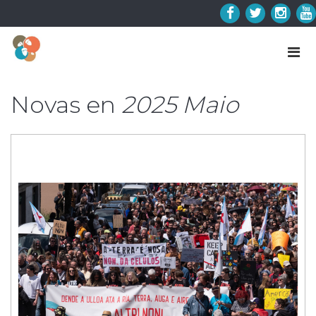
Skip
to
Facebook
Twitter
Insta
Y
content
Novas en
2025 Maio