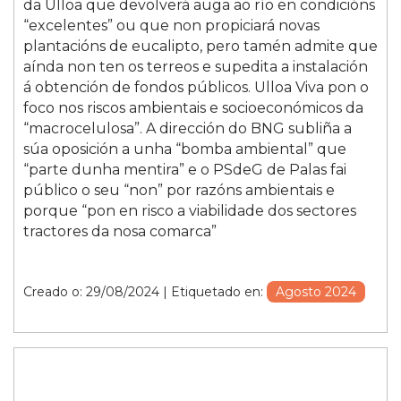
da Ulloa que devolverá auga ao río en condicións
“excelentes” ou que non propiciará novas
plantacións de eucalipto, pero tamén admite que
aínda non ten os terreos e supedita a instalación
á obtención de fondos públicos. Ulloa Viva pon o
foco nos riscos ambientais e socioeconómicos da
“macrocelulosa”. A dirección do BNG subliña a
súa oposición a unha “bomba ambiental” que
“parte dunha mentira” e o PSdeG de Palas fai
público o seu “non” por razóns ambientais e
porque “pon en risco a viabilidade dos sectores
tractores da nosa comarca”
Creado o: 29/08/2024
| Etiquetado en:
Agosto 2024