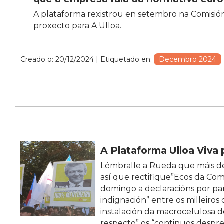
A plataforma rexistrou en setembro na Comisió
proxecto para A Ulloa.
Creado o: 20/12/2024
| Etiquetado en:
Decembro 2024
A Plataforma Ulloa Viva 
Lémbralle a Rueda que máis de
así que rectifique”Ecos da Coma
domingo a declaracións por p
indignación” entre os milleiros
instalación da macrocelulosa de
respecto” os “continuos despr