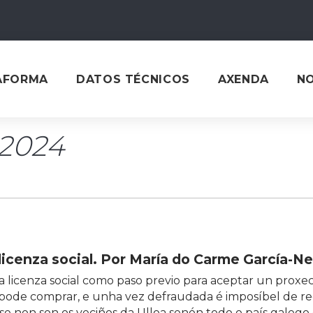
AFORMA
DATOS TÉCNICOS
AXENDA
N
2024
licenza social. Por María do Carme García-N
 a licenza social como paso previo para aceptar un proxe
e pode comprar, e unha vez defraudada é imposíbel de r
se non son os veciños da Ulloa senón todo o país galego 