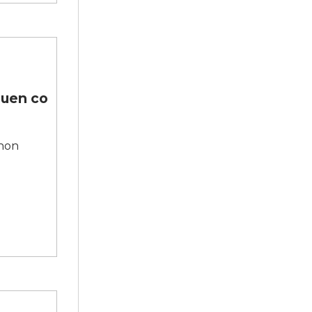
guen co
 non