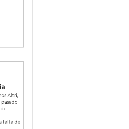
ia
s Altri,
o pasado
ado
 falta de