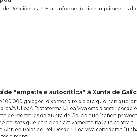
n de Peticións da UE un informe dos incumprimentos do
pide “empatía e autocrítica” á Xunta de Galic
 100.000 galegos “dixemos alto e claro que non queremo
rca/A UlloaA Plataforma Ulloa Viva está a asistir desde 
arte de membros da Xunta de Galicia que “teñen provoc
 de persoas que participan activamente na loita contra a
 Altri en Palas de Rei. Desde Ulloa Viva consideran “unha
ezos e menti