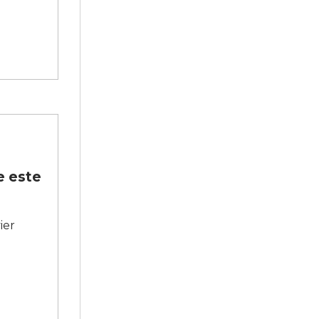
e este
ier