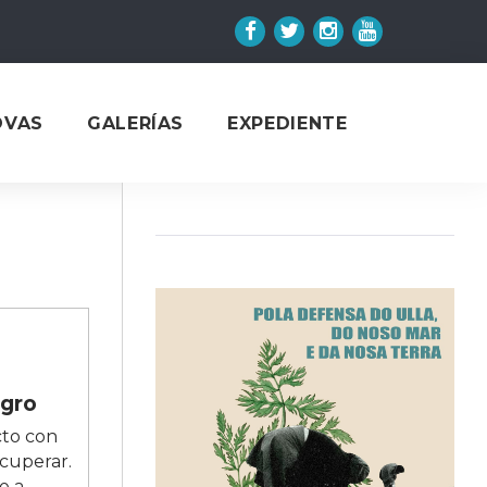
Facebook
Twitter
Instagram
YouTube
OVAS
GALERÍAS
EXPEDIENTE
egro
cto con
ecuperar.
e a