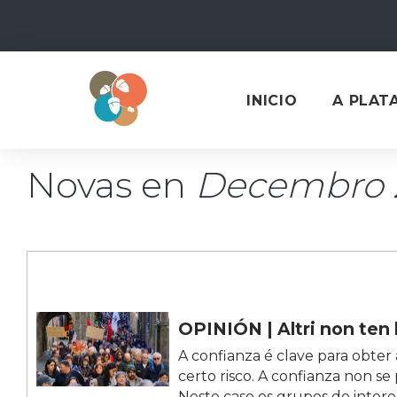
Skip
to
content
INICIO
A PLAT
Novas en
Decembro 
OPINIÓN | Altri non ten 
A confianza é clave para obter
certo risco. A confianza non s
Neste caso os grupos de intere