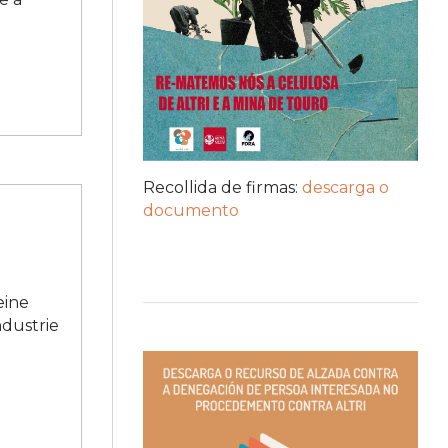
Recollida de firmas:
descarga o
documento
eine
ndustrie