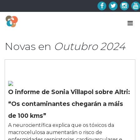
Skip
to
Facebook
Twitter
Insta
Y
content
Novas en
Outubro 2024
O informe de Sonia Villapol sobre Altri:
“Os contaminantes chegarán a máis
de 100 kms”
A neurocientífica explica que os tóxicos da
macrocelulosa aumentarán o risco de
enfermidades respiratorias, cardiovasculares e