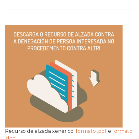
Recurso de alzada xenérico:
formato .pdf
e
formato
.doc
.