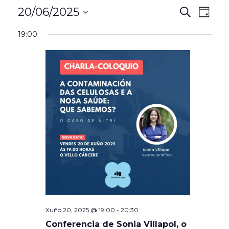
Even
20/06/2025
Evento
Search
Día
View
Seleccionar
Search
19:00
Navi
data
and
Views
Naviga
Xuño 20, 2025 @ 19:00
-
20:30
Conferencia de Sonia Villapol, o